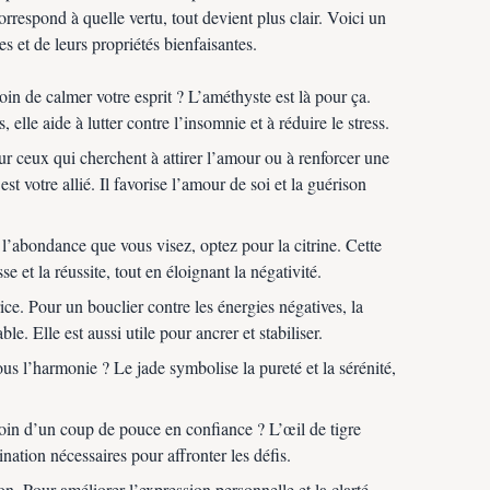
respond à quelle vertu, tout devient plus clair. Voici un
s et de leurs propriétés bienfaisantes.
in de calmer votre esprit ? L’améthyste est là pour ça.
 elle aide à lutter contre l’insomnie et à réduire le stress.
r ceux qui cherchent à attirer l’amour ou à renforcer une
 est votre allié. Il favorise l’amour de soi et la guérison
t l’abondance que vous visez, optez pour la citrine. Cette
sse et la réussite, tout en éloignant la négativité.
ice. Pour un bouclier contre les énergies négatives, la
le. Elle est aussi utile pour ancrer et stabiliser.
us l’harmonie ? Le jade symbolise la pureté et la sérénité,
in d’un coup de pouce en confiance ? L’œil de tigre
nation nécessaires pour affronter les défis.
 Pour améliorer l’expression personnelle et la clarté