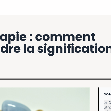
rapie : comment
re la significatio
SO
D
01
Lith