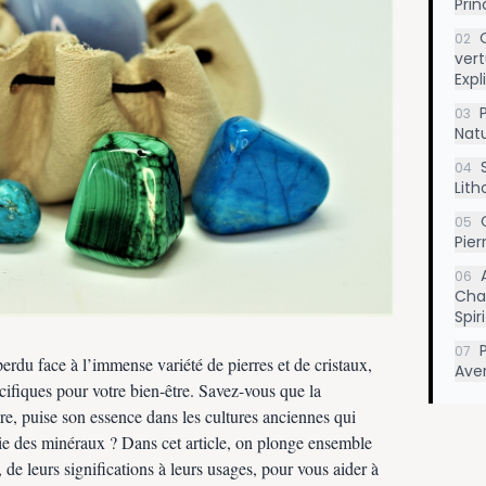
Pri
02
vert
Expl
03
Natu
04
Lith
05
Pier
06
Chak
Spir
07
erdu face à l’immense variété de pierres et de cristaux,
Ave
cifiques pour votre bien-être. Savez-vous que la
aire, puise son essence dans les cultures anciennes qui
gie des minéraux ? Dans cet article, on plonge ensemble
 de leurs significations à leurs usages, pour vous aider à