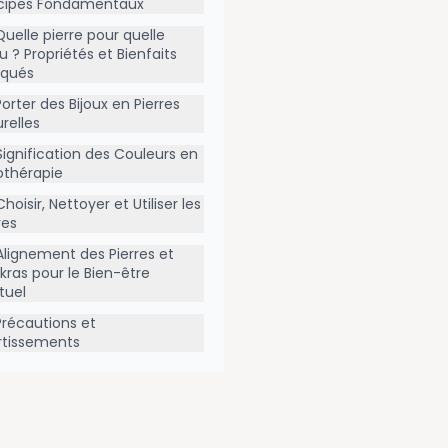
ncipes Fondamentaux
Quelle pierre pour quelle
u ? Propriétés et Bienfaits
iqués
Porter des Bijoux en Pierres
relles
Signification des Couleurs en
othérapie
Choisir, Nettoyer et Utiliser les
res
Alignement des Pierres et
ras pour le Bien-être
ituel
Précautions et
rtissements