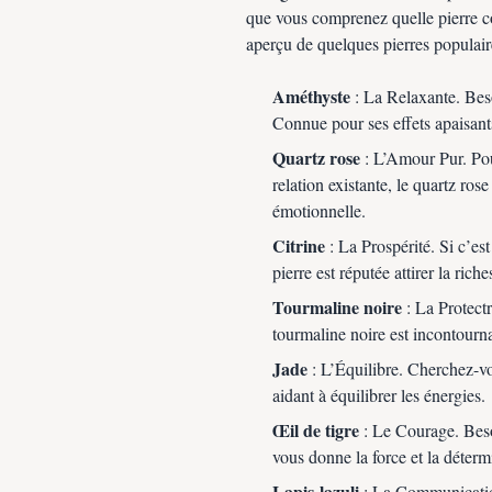
que vous comprenez quelle pierre cor
aperçu de quelques pierres populaire
Améthyste
: La Relaxante. Beso
Connue pour ses effets apaisants,
Quartz rose
: L’Amour Pur. Pou
relation existante, le quartz rose
émotionnelle.
Citrine
: La Prospérité. Si c’es
pierre est réputée attirer la riche
Tourmaline noire
: La Protectr
tourmaline noire est incontournab
Jade
: L’Équilibre. Cherchez-vo
aidant à équilibrer les énergies.
Œil de tigre
: Le Courage. Beso
vous donne la force et la détermi
Lapis-lazuli
: La Communication.