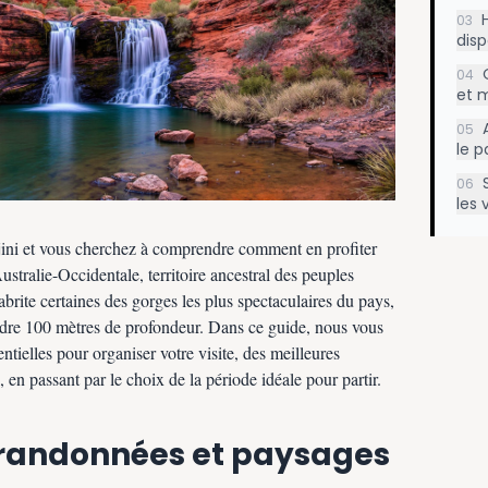
03
disp
04
et m
05
le p
06
les 
jini et vous cherchez à comprendre comment en profiter
tralie-Occidentale, territoire ancestral des peuples
ite certaines des gorges les plus spectaculaires du pays,
ndre 100 mètres de profondeur. Dans ce guide, nous vous
ntielles pour organiser votre visite, des meilleures
 en passant par le choix de la période idéale pour partir.
 randonnées et paysages