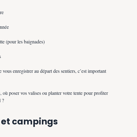
re
onnée
tte (pour les baignades)
s
e vous enregistrer au départ des sentiers, c’est important
, où poser vos valises ou planter votre tente pour profiter
l ?
et campings