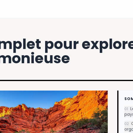
plet pour explorer
rmonieuse
SO
L
01
pays
02
orga